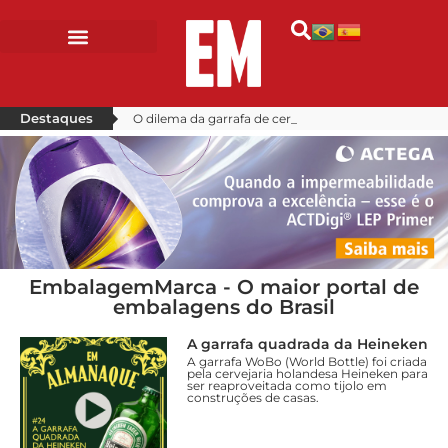
Destaques
O dilema da garrafa de cerveja: verde ou âmbar?
Vinhos do Chile: conceito antes do design
Vinhos: Como a VIK transforma embalagens em cultura, luxo e sustentabilidade
Inscrições para o Prêmio Grandes Cases de Embalagem na reta final
EmbalagemMarca - O maior portal de
embalagens do Brasil
A garrafa quadrada da Heineken
A garrafa WoBo (World Bottle) foi criada
pela cervejaria holandesa Heineken para
ser reaproveitada como tijolo em
construções de casas.