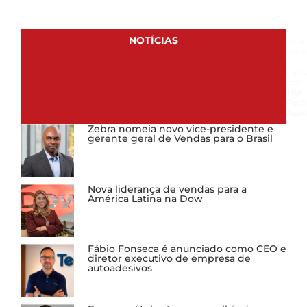
NOTÍCIAS
Esta
seçã
é
patr
por
The
Pack
Aca
Zebra nomeia novo vice-presidente e
gerente geral de Vendas para o Brasil
Nova liderança de vendas para a
América Latina na Dow
Fábio Fonseca é anunciado como CEO e
diretor executivo de empresa de
autoadesivos