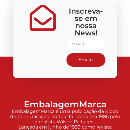
Inscreva-
se em
nossa
News!
Enviar
EmbalagemMarca
EmbalagemMarca é uma publicação da Bloco
de Comunicação, editora fundada em 1986 pelo
jornalista Wilson Palhares.
Lançada em junho de 1999 como revista