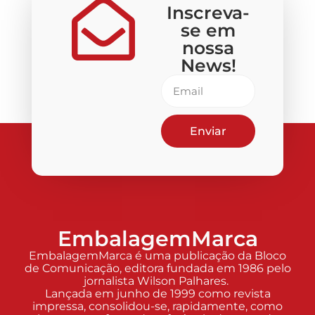
Inscreva-
se em
nossa
News!
Enviar
EmbalagemMarca
EmbalagemMarca é uma publicação da Bloco
de Comunicação, editora fundada em 1986 pelo
jornalista Wilson Palhares.
Lançada em junho de 1999 como revista
impressa, consolidou-se, rapidamente, como