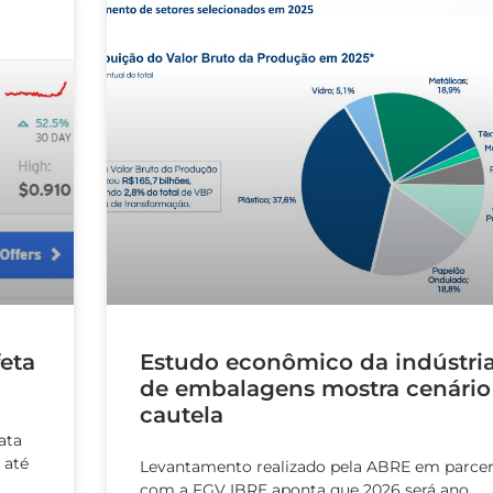
feta
Estudo econômico da indústri
de embalagens mostra cenário
cautela
ata
 até
Levantamento realizado pela ABRE em parcer
com a FGV IBRE aponta que 2026 será ano