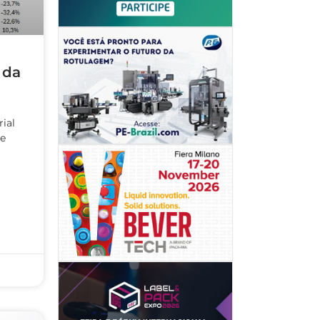
 da
ial
e