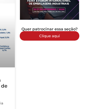
Quer patrocinar essa seção?
Clique aqui
a
 de
ia