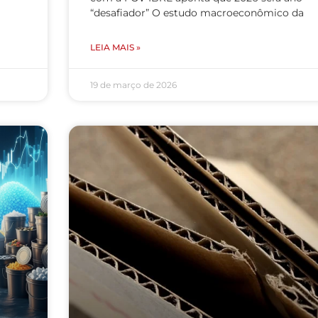
“desafiador” O estudo macroeconômico da
LEIA MAIS »
19 de março de 2026