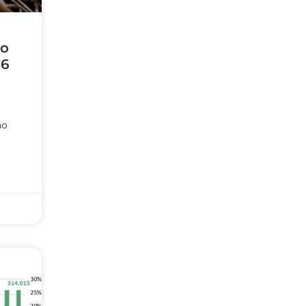
do
26
ão