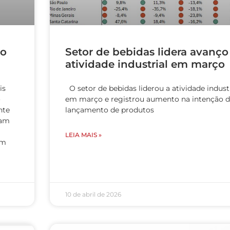
ão
Setor de bebidas lidera avanço
atividade industrial em março
is
O setor de bebidas liderou a atividade industr
o
em março e registrou aumento na intenção d
nte
lançamento de produtos
ram
LEIA MAIS »
em
10 de abril de 2026