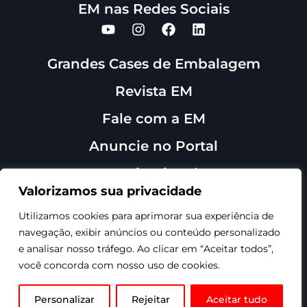
EM nas Redes Sociais
Grandes Cases de Embalagem
Revista EM
Fale com a EM
Anuncie no Portal
Institucional
Sobre Nós
Valorizamos sua privacidade
Contato
Utilizamos cookies para aprimorar sua experiência de
navegação, exibir anúncios ou conteúdo personalizado
e analisar nosso tráfego. Ao clicar em “Aceitar todos”,
você concorda com nosso uso de cookies.
©1999-2026 - Revista
EmbalagemMarca - Todos os
direitos reservados.
Personalizar
Rejeitar
Aceitar tudo
Site produzido por TRMKT.