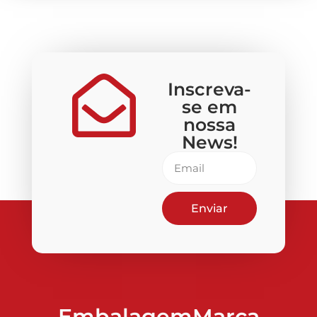
Inscreva-
se em
nossa
News!
Enviar
EmbalagemMarca