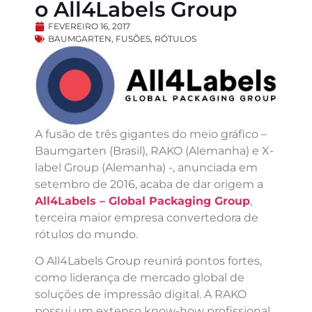
o All4Labels Group
FEVEREIRO 16, 2017
BAUMGARTEN
,
FUSÕES
,
RÓTULOS
A fusão de três gigantes do meio gráfico –
Baumgarten (Brasil), RAKO (Alemanha) e X-
label Group (Alemanha) -, anunciada em
setembro de 2016, acaba de dar origem a
All4Labels – Global Packaging Group
,
terceira maior empresa convertedora de
rótulos do mundo.
O All4Labels Group reunirá pontos fortes,
como liderança de mercado global de
soluções de impressão digital. A RAKO
possui um extenso know-how profissional