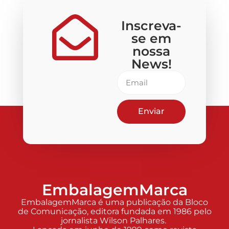
Inscreva-
se em
nossa
News!
Enviar
EmbalagemMarca
EmbalagemMarca é uma publicação da Bloco
de Comunicação, editora fundada em 1986 pelo
jornalista Wilson Palhares.