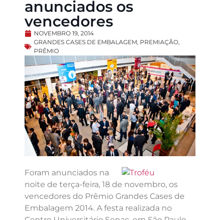
anunciados os
vencedores
NOVEMBRO 19, 2014
GRANDES CASES DE EMBALAGEM
,
PREMIAÇÃO
,
PRÊMIO
Foram anunciados na
noite de terça-feira, 18 de novembro, os
vencedores do Prêmio Grandes Cases de
Embalagem 2014. A festa realizada no
Centro Universitário Senac, em São Paulo,