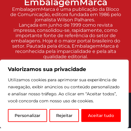
EmbalagemMarca
EmbalagemMarca é uma publicação da Bloco
de Comunicação, editora fundada em 1986 pelo
jornalista Wilson Palhares.
Lançada em junho de 1999 como revista
impressa, consolidou-se, rapidamente, como
importante fonte de referência do setor de
embalagens. Hoje é o maior portal brasileiro do
setor. Pautada pela ética, EmbalagemMarca é
reconhecida pela imparcialidade e pela alta
qualidade editorial.
Valorizamos sua privacidade
Utilizamos cookies para aprimorar sua experiência de
navegação, exibir anúncios ou conteúdo personalizado
e analisar nosso tráfego. Ao clicar em “Aceitar todos”,
você concorda com nosso uso de cookies.
EM nas Redes Sociais
Personalizar
Rejeitar
Aceitar tudo