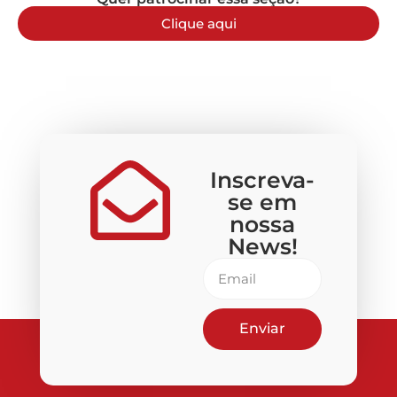
Clique aqui
Inscreva-
se em
nossa
News!
Enviar