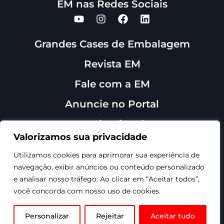
EM nas Redes Sociais
Grandes Cases de Embalagem
Revista EM
Fale com a EM
Anuncie no Portal
Institucional
Sobre Nós
Valorizamos sua privacidade
Contato
Utilizamos cookies para aprimorar sua experiência de
navegação, exibir anúncios ou conteúdo personalizado
e analisar nosso tráfego. Ao clicar em “Aceitar todos”,
você concorda com nosso uso de cookies.
©1999-2026 - Revista
EmbalagemMarca - Todos os
direitos reservados.
Personalizar
Rejeitar
Aceitar tudo
Site produzido por TRMKT.