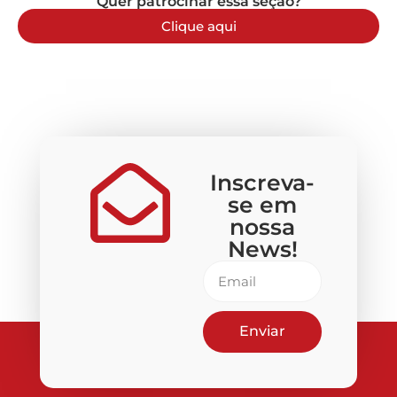
Quer patrocinar essa seção?
Clique aqui
Inscreva-
se em
nossa
News!
Enviar