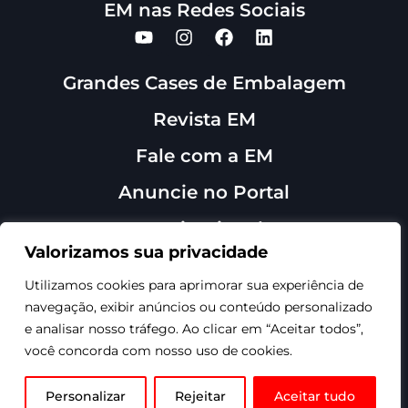
EM nas Redes Sociais
Grandes Cases de Embalagem
Revista EM
Fale com a EM
Anuncie no Portal
Institucional
Sobre Nós
Valorizamos sua privacidade
Contato
Utilizamos cookies para aprimorar sua experiência de
navegação, exibir anúncios ou conteúdo personalizado
e analisar nosso tráfego. Ao clicar em “Aceitar todos”,
você concorda com nosso uso de cookies.
©1999-2026 - Revista
EmbalagemMarca - Todos os
direitos reservados.
Personalizar
Rejeitar
Aceitar tudo
Site produzido por TRMKT.