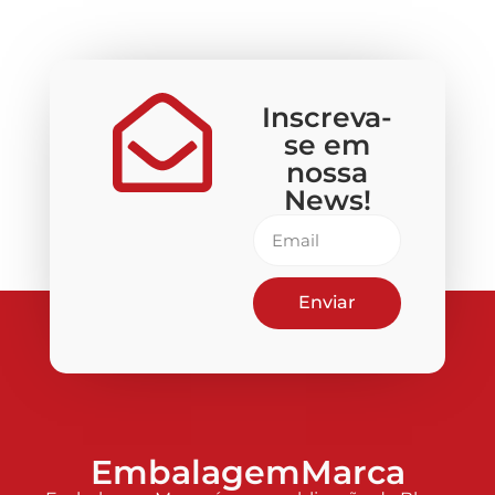
Inscreva-
se em
nossa
News!
Enviar
EmbalagemMarca