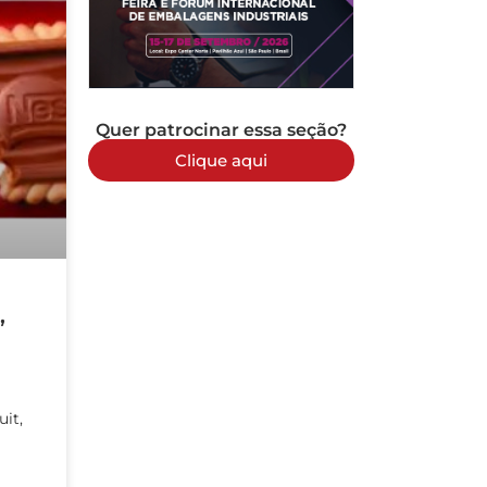
Quer patrocinar essa seção?
Clique aqui
,
it,