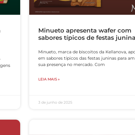
a
Minueto apresenta wafer com
sabores típicos de festas junin
Minueto, marca de biscoitos da Kellanova, ap
em sabores típicos das festas juninas para am
e
sua presença no mercado. Com
agens
LEIA MAIS »
3 de junho de 2025