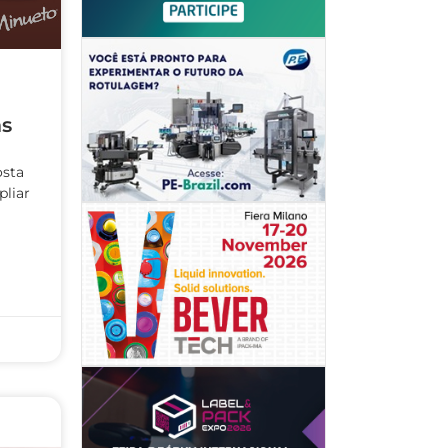
as
osta
pliar