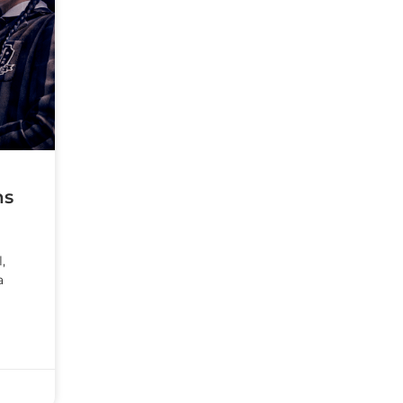
ns
,
a