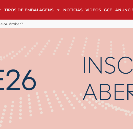
TIPOS DE EMBALAGENS
NOTÍCIAS
VÍDEOS
GCE
ANUNCI
 design
Cases de Embalagem na reta final
trazer inovação aos brand owners