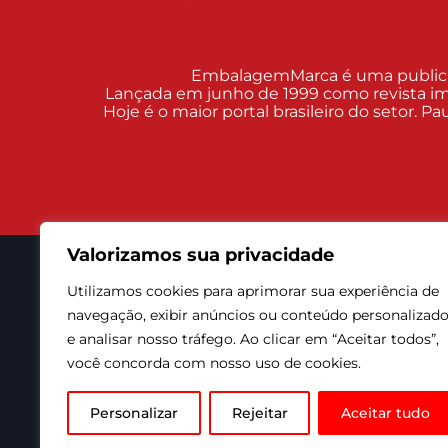
EmbalagemMarca é uma publicaçã
Lançada em junho de 1999 como revista im
Hoje é o maior portal brasileiro do setor. 
Valorizamos sua privacidade
Utilizamos cookies para aprimorar sua experiência de
EM nas Redes Sociais
navegação, exibir anúncios ou conteúdo personalizad
e analisar nosso tráfego. Ao clicar em “Aceitar todos”,
você concorda com nosso uso de cookies.
Personalizar
Rejeitar
Aceitar tudo