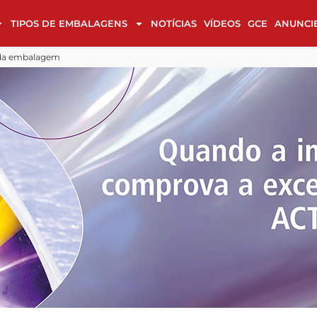
TIPOS DE EMBALAGENS
NOTÍCIAS
VÍDEOS
GCE
ANUNCI
alagens em cultura, luxo e sustentabilidade
 design
Cases de Embalagem na reta final