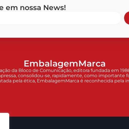
se em nossa News!
EmbalagemMarca
o da Bloco de Comunicação, editora fundada em 1986 p
pressa, consolidou-se, rapidamente, como importante fo
Pautada pela ética, EmbalagemMarca é reconhecida pela imp