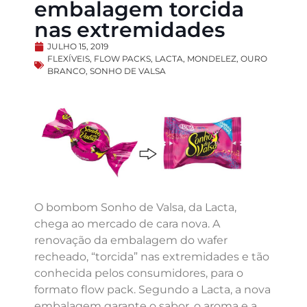
embalagem torcida
nas extremidades
JULHO 15, 2019
FLEXÍVEIS
,
FLOW PACKS
,
LACTA
,
MONDELEZ
,
OURO
BRANCO
,
SONHO DE VALSA
O bombom Sonho de Valsa, da Lacta,
chega ao mercado de cara nova. A
renovação da embalagem do wafer
recheado, “torcida” nas extremidades e tão
conhecida pelos consumidores, para o
formato flow pack. Segundo a Lacta, a nova
embalagem garante o sabor, o aroma e a