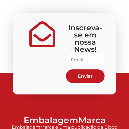
Inscreva-
se em
nossa
News!
Enviar
EmbalagemMarca
EmbalagemMarca é uma publicação da Bloco