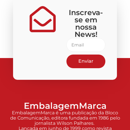
Inscreva-
se em
nossa
News!
Enviar
EmbalagemMarca
EmbalagemMarca é uma publicação da Bloco
de Comunicação, editora fundada em 1986 pelo
jornalista Wilson Palhares.
Lançada em junho de 1999 como revista