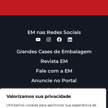
EM nas Redes Sociais
Grandes Cases de Embalagem
Revista EM
Fale com a EM
Anuncie no Portal
Institucional
Sobre Nós
Valorizamos sua privacidade
Contato
Utilizamos cookies para aprimorar sua experiência de