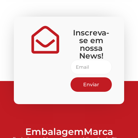
Inscreva-
se em
nossa
News!
Enviar
EmbalagemMarca