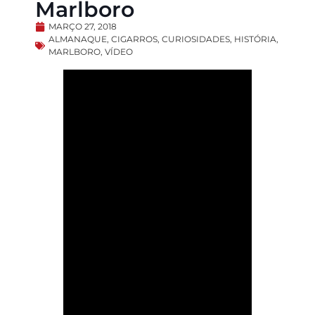
Marlboro
MARÇO 27, 2018
ALMANAQUE
,
CIGARROS
,
CURIOSIDADES
,
HISTÓRIA
,
MARLBORO
,
VÍDEO