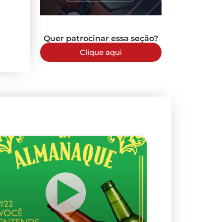
Quer patrocinar essa seção?
Clique aqui