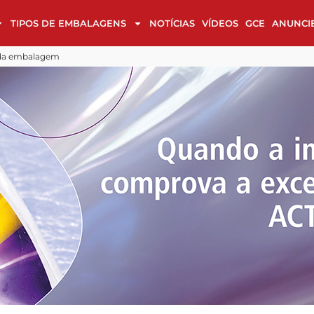
TIPOS DE EMBALAGENS
NOTÍCIAS
VÍDEOS
GCE
ANUNCI
alagens em cultura, luxo e sustentabilidade
 design
Cases de Embalagem na reta final