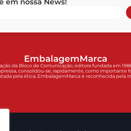
se em nossa News!
EmbalagemMarca
o da Bloco de Comunicação, editora fundada em 1986 p
pressa, consolidou-se, rapidamente, como importante fo
Pautada pela ética, EmbalagemMarca é reconhecida pela imp