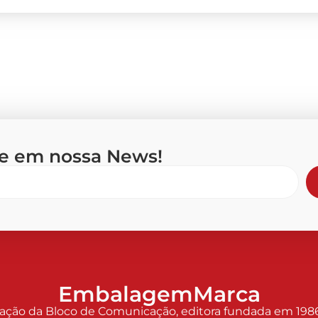
se em nossa News!
EmbalagemMarca
o da Bloco de Comunicação, editora fundada em 1986 p