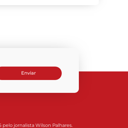
Enviar
elo jornalista Wilson Palhares.