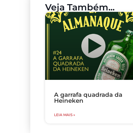
Veja Também...
A garrafa quadrada da
Heineken
LEIA MAIS »