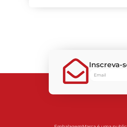
Inscreva-
EmbalagemMarca é uma publicaçã