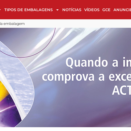
TIPOS DE EMBALAGENS
NOTÍCIAS
VÍDEOS
GCE
ANUNCI
alagens em cultura, luxo e sustentabilidade
 design
Cases de Embalagem na reta final