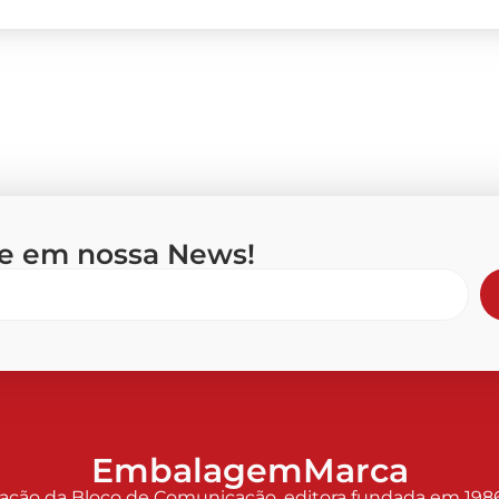
se em nossa News!
EmbalagemMarca
o da Bloco de Comunicação, editora fundada em 1986 p