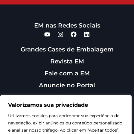
EM nas Redes Sociais
Grandes Cases de Embalagem
Revista EM
Fale com a EM
Anuncie no Portal
Institucional
Sobre Nós
Valorizamos sua privacidade
Contato
Utilizamos cookies para aprimorar sua experiência de
navegação, exibir anúncios ou conteúdo personalizado
e analisar nosso tráfego. Ao clicar em “Aceitar todos”,