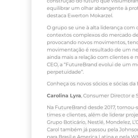
construção do futuro que vislumbramo
equilibrar um olhar abrangente à pro
destaca Ewerton Mokarzel.
O grupo se une à alta liderança com
contextos complexos do mercado d
provocando novos movimentos, tendê
movimentação é resultado de um neg
ainda mais a relação com clientes e m
CEO, a “FutureBrand evolui de um 
perpetuidade”.
Conheça os novos sócios e sócias da
Carolina Lyra
, Consumer Director e 
Na FutureBrand desde 2017, tornou-s
times e clientes, além de liderar pr
Grupo Boticário, Nestlé, Mondelez, L
Carol também já passou pela Johnso
para Brasil e America Latina e pela 