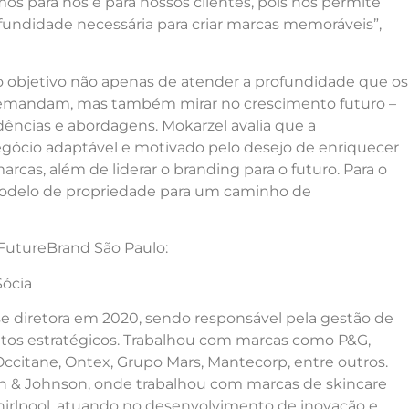
s para nós e para nossos clientes, pois nos permite
fundidade necessária para criar marcas memoráveis”,
 o objetivo não apenas de atender a profundidade que os
emandam, mas também mirar no crescimento futuro –
ncias e abordagens. Mokarzel avalia que a
ócio adaptável e motivado pelo desejo de enriquecer
arcas, além de liderar o branding para o futuro. Para o
modelo de propriedade para um caminho de
 FutureBrand São Paulo:
Sócia
e diretora em 2020, sendo responsável pela gestão de
ojetos estratégicos. Trabalhou com marcas como P&G,
’Occitane, Ontex, Grupo Mars, Mantecorp, entre outros.
n & Johnson, onde trabalhou com marcas de skincare
Whirlpool, atuando no desenvolvimento de inovação e