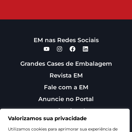
EM nas Redes Sociais
Grandes Cases de Embalagem
Revista EM
Fale com a EM
Anuncie no Portal
Institucional
Sobre Nós
Valorizamos sua privacidade
Contato
Utilizamos cookies para aprimorar sua experiência de