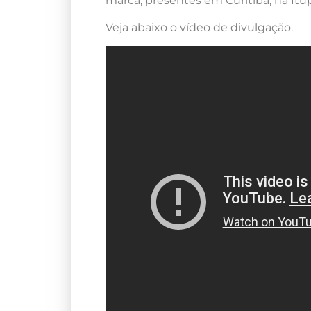
marca, presentes em Curitiba, na Itup
Veja abaixo o vídeo de divulgação.