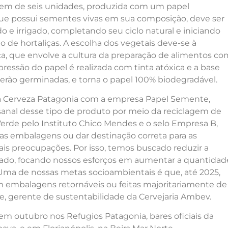
gem de seis unidades, produzida com um papel
 que possui sementes vivas em sua composição, deve ser
o e irrigado, completando seu ciclo natural e iniciando
de hortaliças. A escolha dos vegetais deve-se à
, que envolve a cultura da preparação de alimentos co
pressão do papel é realizada com tinta atóxica e a base
erão germinadas, e torna o papel 100% biodegradável.
da Cerveza Patagonia com a empresa Papel Semente,
sanal desse tipo de produto por meio da reciclagem de
 Verde pelo Instituto Chico Mendes e o selo Empresa B,
 as embalagens ou dar destinação correta para as
is preocupações. Por isso, temos buscado reduzir a
do, focando nossos esforços em aumentar a quantidad
 Uma de nossas metas socioambientais é que, até 2025,
 embalagens retornáveis ou feitas majoritariamente de
ee, gerente de sustentabilidade da Cervejaria Ambev.
em outubro nos Refugios Patagonia, bares oficiais da