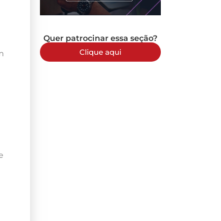
Quer patrocinar essa seção?
Clique aqui
m
e