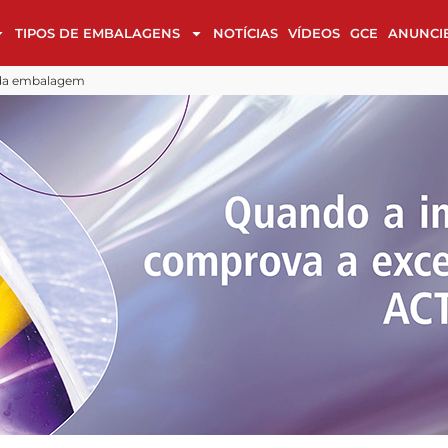
TIPOS DE EMBALAGENS
NOTÍCIAS
VÍDEOS
GCE
ANUNCI
alagens em cultura, luxo e sustentabilidade
 design
Cases de Embalagem na reta final