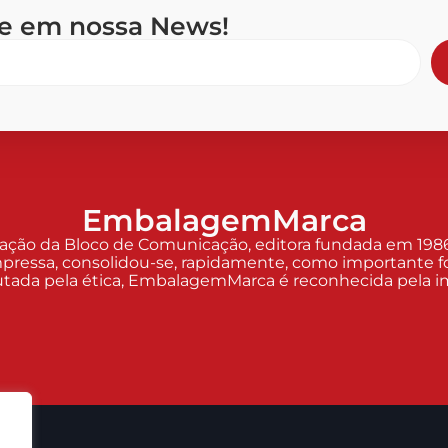
se em nossa News!
EmbalagemMarca
o da Bloco de Comunicação, editora fundada em 1986 p
pressa, consolidou-se, rapidamente, como importante fo
Pautada pela ética, EmbalagemMarca é reconhecida pela imp