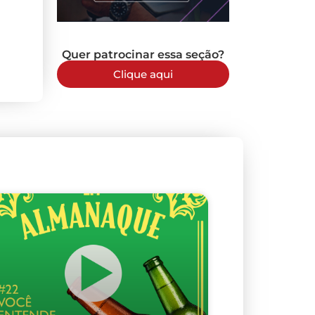
Quer patrocinar essa seção?
Clique aqui