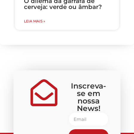
O dilema da garrafa de
cerveja: verde ou âmbar?
LEIA MAIS »
Inscreva-
se em
nossa
News!