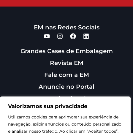
EM nas Redes Sociais
Grandes Cases de Embalagem
Revista EM
Fale com a EM
Anuncie no Portal
Institucional
Sobre Nós
Valorizamos sua privacidade
Contato
Utilizamos cookies para aprimorar sua experiência de
navegação, exibir anúncios ou conteúdo personalizado
e analisar nosso tráfego. Ao clicar em “Aceitar todos”,