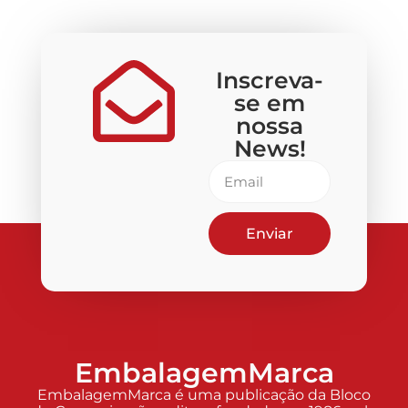
Inscreva-
se em
nossa
News!
Enviar
EmbalagemMarca
EmbalagemMarca é uma publicação da Bloco