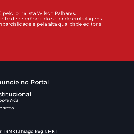
elo jornalista Wilson Palhares.
nte de referência do setor de embalagens.
arcialidade e pela alta qualidade editorial.
uncie no Portal
stitucional
obre Nós
ontato
or TRMKT.
Thiago Regis MKT