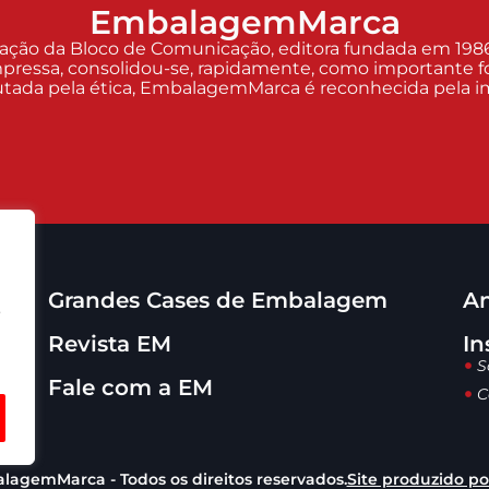
EmbalagemMarca
o da Bloco de Comunicação, editora fundada em 1986 p
pressa, consolidou-se, rapidamente, como importante fo
Pautada pela ética, EmbalagemMarca é reconhecida pela imp
Grandes Cases de Embalagem
An
o
Revista EM
In
S
Fale com a EM
C
lagemMarca - Todos os direitos reservados.
Site produzido p