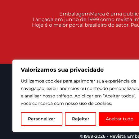
EmbalagemMarca é uma publicaçã
Lançada em junho de 1999 como revista im
Hoje é o maior portal brasileiro do setor. 
Valorizamos sua privacidade
Utilizamos cookies para aprimorar sua experiência de
EM nas Redes Sociais
navegação, exibir anúncios ou conteúdo personalizad
e analisar nosso tráfego. Ao clicar em “Aceitar todos”,
você concorda com nosso uso de cookies.
Personalizar
Rejeitar
Aceitar tudo
©1999-2026 - Revista Emba