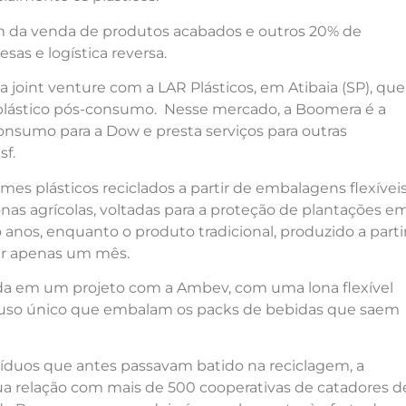
m da venda de produtos acabados e outros 20% de
sas e logística reversa.
 joint venture com a LAR Plásticos, em Atibaia (SP), que
e plástico pós-consumo. Nesse mercado, a Boomera é a
consumo para a Dow e presta serviços para outras
sf.
lmes plásticos reciclados a partir de embalagens flexíveis
onas agrícolas, voltadas para a proteção de plantações e
anos, enquanto o produto tradicional, produzido a parti
ar apenas um mês.
a em um projeto com a Ambev, com uma lona flexível
 de uso único que embalam os packs de bebidas que saem
íduos que antes passavam batido na reciclagem, a
a relação com mais de 500 cooperativas de catadores d