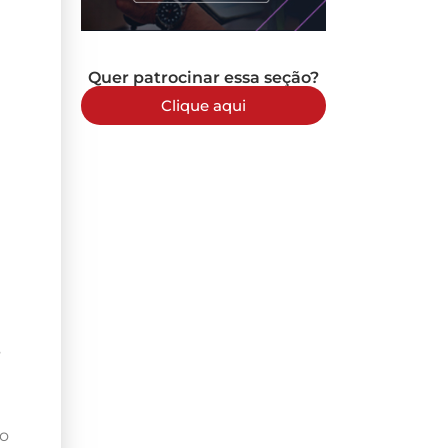
Quer patrocinar essa seção?
Clique aqui
s
so