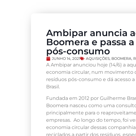
Ambipar anuncia aq
Boomera e passa a 
pós-consumo
JUNHO 14, 2021
AQUISIÇÕES
,
BOOMERA
,
R
A Ambipar anunciou hoje (14/6) a aqu
economia circular, num movimento qu
resíduos pós-consumo e dá acesso a 
Brasil.
Fundada em 2012 por Guilherme Bra
Boomera nasceu como uma consultor
principalmente para o reaproveitame
empresas. Ao longo do tempo, foi ver
economia circular dessas companhias,
reciclados a partir dos resíduos, espe