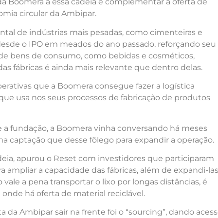
 da Boomera a essa cadeia é complementar à oferta de
omia circular da Ambipar.
ntal de indústrias mais pesadas, como cimenteiras e
 desde o IPO em meados do ano passado, reforçando seu
s de bens de consumo, como bebidas e cosméticos,
das fábricas é ainda mais relevante que dentro delas.
erativas que a Boomera consegue fazer a logística
 que usa nos seus processos de fabricação de produtos
de a fundação, a Boomera vinha conversando há meses
a captação que desse fôlego para expandir a operação.
ideia, apurou o Reset com investidores que participaram
ra ampliar a capacidade das fábricas, além de expandi-la
vale a pena transportar o lixo por longas distâncias, é
e onde há oferta de material reciclável.
a da Ambipar sair na frente foi o “sourcing”, dando aces