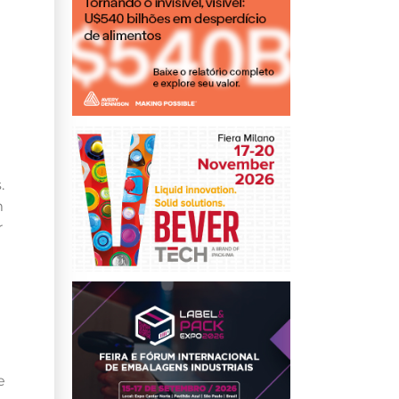
.
m
r
e