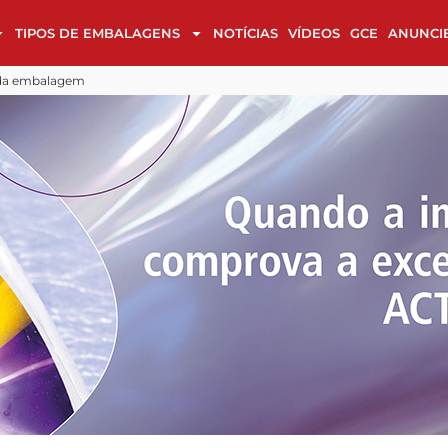
TIPOS DE EMBALAGENS
NOTÍCIAS
VÍDEOS
GCE
ANUNCI
alagens em cultura, luxo e sustentabilidade
 design
Cases de Embalagem na reta final