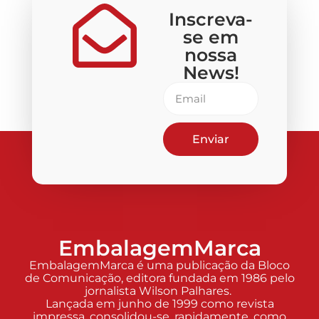
Inscreva-
se em
nossa
News!
Enviar
EmbalagemMarca
EmbalagemMarca é uma publicação da Bloco
de Comunicação, editora fundada em 1986 pelo
jornalista Wilson Palhares.
Lançada em junho de 1999 como revista
impressa, consolidou-se, rapidamente, como